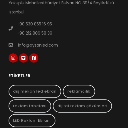
Yakuplu Mahallesi Hürriyet Bulvarı NO 39/4 Beylikdüzü
İstanbul
+90 530 855 16 95
+90 212 886 58 39
info@aysanled.com
ETIKETLER
dış mekan led ekran
reklamcılık
reklam tabelası
dijital reklam çözümleri
LED Reklam Ekranı