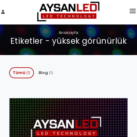
HAKKIMIZDA
Anasayfa
Etiketler - yüksek görünürlük
SERVIS TALEBI
BLOG
İLETIŞIM
Tümü
Blog
(1)
(1)