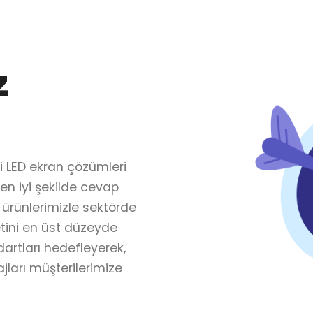
z
i LED ekran çözümleri
 en iyi şekilde cevap
 ürünlerimizle sektörde
ini en üst düzeyde
artları hedefleyerek,
jları müşterilerimize