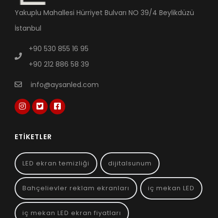
Yakuplu Mahallesi Hürriyet Bulvarı NO 39/4 Beylikdüzü
İstanbul
+90 530 855 16 95
+90 212 886 58 39
info@aysanled.com
ETIKETLER
LED ekran temizliği
dijitalsunum
Bahçelievler reklam ekranları
iç mekan LED
iç mekan LED ekran fiyatları