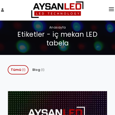
HAKKIMIZDA
Anasayfa
Etiketler - iç mekan LED
SERVIS TALEBI
tabela
BLOG
İLETIŞIM
Tümü
Blog
(1)
(1)