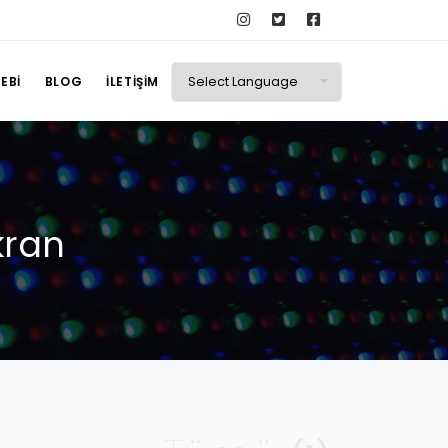
EBI
BLOG
İLETIŞIM
kran