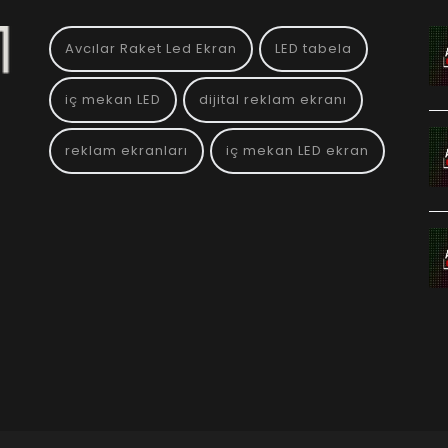
Avcılar Raket Led Ekran
LED tabela
iç mekan LED
dijital reklam ekranı
reklam ekranları
iç mekan LED ekran