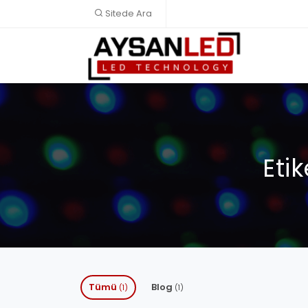
Sitede Ara
Eti
Tümü
Blog
(1)
(1)