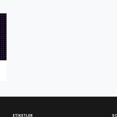
ETIKETLER
S