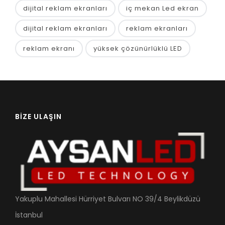
dijital reklam ekranları
iç mekan Led ekran
dijital reklam ekranları
reklam ekranları
reklam ekranı
yüksek çözünürlüklü LED
BIZE ULAŞIN
Yakuplu Mahallesi Hürriyet Bulvarı NO 39/4 Beylikdüzü
İstanbul