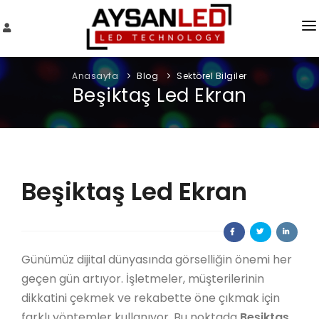
HAKKIMIZDA
Anasayfa
Blog
Sektörel Bilgiler
Beşiktaş Led Ekran
SERVIS TALEBI
BLOG
İLETIŞIM
Beşiktaş Led Ekran
Günümüz dijital dünyasında görselliğin önemi her
geçen gün artıyor. İşletmeler, müşterilerinin
dikkatini çekmek ve rekabette öne çıkmak için
farklı yöntemler kullanıyor. Bu noktada
Beşiktaş